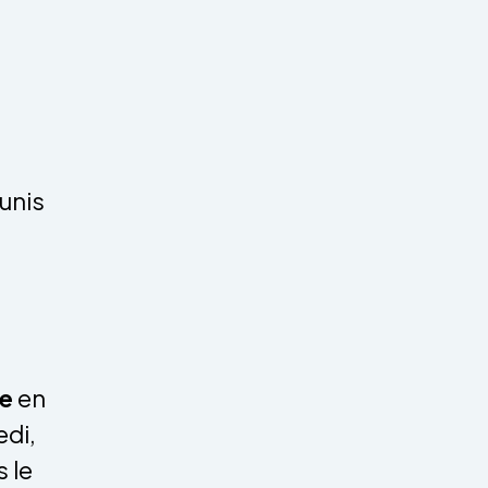
unis
e
en
edi,
s le