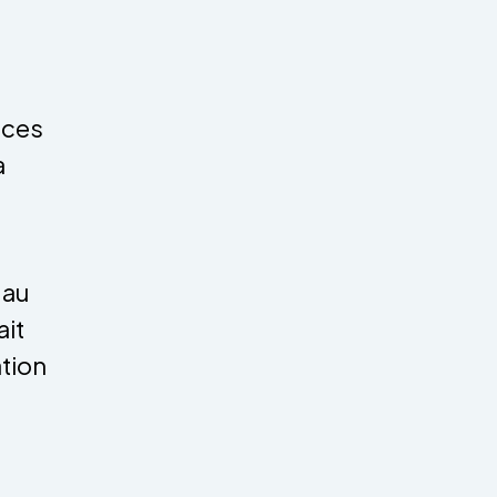
ices
a
 au
it
tion