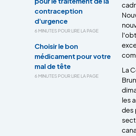
pour le traitement de la
cadr
contraception
Nouv
d'urgence
nouv
6 MINUTES POUR LIRE LA PAGE
l'ob
exce
Choisir le bon
com
médicament pour votre
mal de tête
La C
6 MINUTES POUR LIRE LA PAGE
Brun
dima
les 
des 
sect
cana