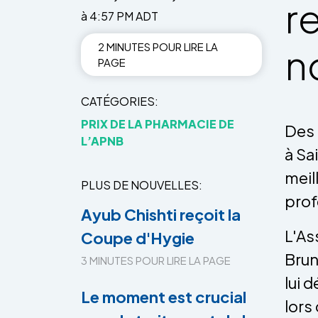
re
à 4:57 PM ADT
2 MINUTES POUR LIRE LA
n
PAGE
CATÉGORIES
PRIX DE LA PHARMACIE DE
Des 
L’APNB
à Sa
meil
PLUS DE NOUVELLES
prof
Ayub Chishti reçoit la
L'As
Coupe d'Hygie
Bru
3 MINUTES POUR LIRE LA PAGE
lui 
Le moment est crucial
lors