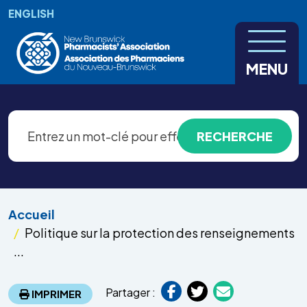
Aller au contenu principal
ENGLISH
MENU
Accueil
Politique sur la protection des renseignements
...
Partager :
IMPRIMER