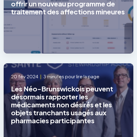
offrir un nouveau programme de
traitement des affections mineures
20 fév 2024
|
3 minutes pour lire la page
Les Néo-Brunswickois peuvent
désormais rapporter les
médicaments non désirés et les
objets tranchants usagés aux
pharmacies participantes