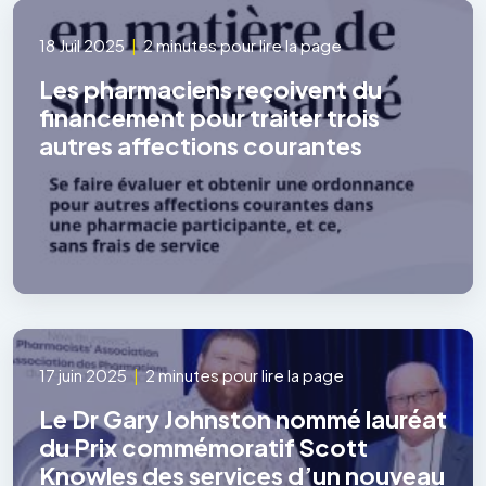
18 Juil 2025
|
2 minutes pour lire la page
Les pharmaciens reçoivent du
financement pour traiter trois
autres affections courantes
17 juin 2025
|
2 minutes pour lire la page
Le Dr Gary Johnston nommé lauréat
du Prix commémoratif Scott
Knowles des services d’un nouveau