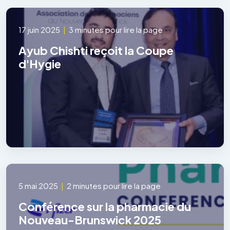
17 juin 2025
|
3 minutes pour lire la page
Ayub Chishti reçoit la Coupe
d'Hygie
5 mai 2025
|
2 minutes pour lire la page
Conférence sur la pharmacie du
Nouveau-Brunswick 2025