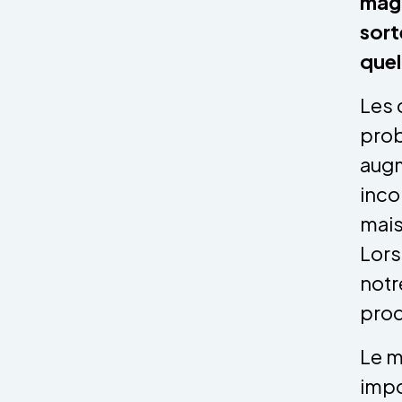
magn
sort
quel
Les 
prob
augm
inco
mais
Lors
notr
prod
Le m
impo