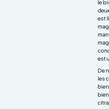
le b
deux
est 
magn
mani
magn
cond
est u
De n
les 
bien
bien
citr