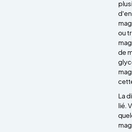
plus
d'en
magn
ou t
magn
de m
glyc
magn
cett
La d
lié.
quel
magn