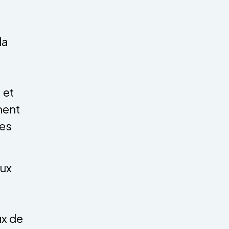
la
 et
nent
les
eux
ux de