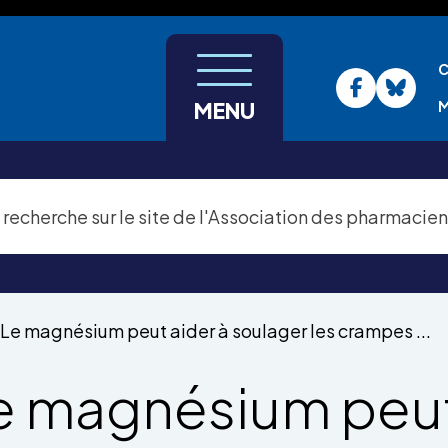
C
M
MENU
Le magnésium peut aider à soulager les crampes ...
e magnésium peu