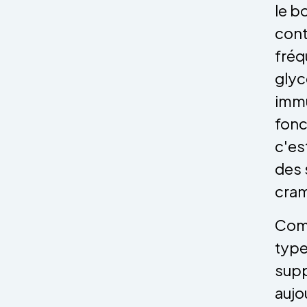
le b
cont
fréq
glyc
immu
fonc
c'es
des 
cram
Comm
type
supp
aujo