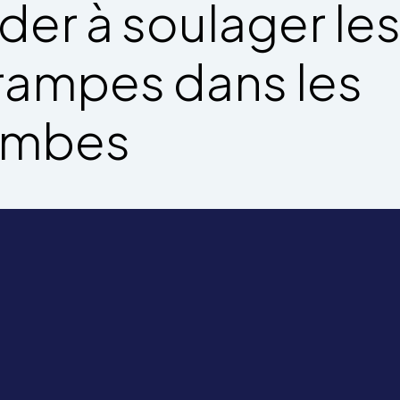
ider à soulager le
rampes dans les
ambes