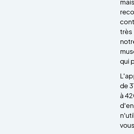
mais
rec
cont
très
notr
musc
qui 
L'ap
de 3
à 42
d'en
n'ut
vous