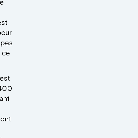
Je
est
pour
mpes
, ce
est
 400
ant
dont