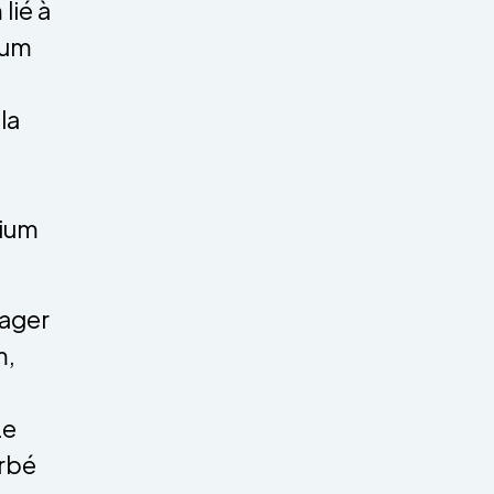
lié à
ium
la
sium
ager
m,
Le
rbé