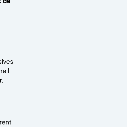
t de
sives
eil.
r,
rent