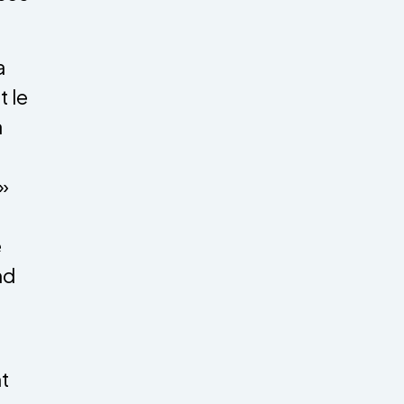
a
t le
a
 »
e
nd
t