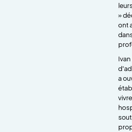
leur
» dé
ont 
dans
prof
Ivan
d'ad
a ou
étab
vivr
hosp
sout
prop