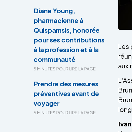
Diane Young,
pharmacienne à
Quispamsis, honorée
pour ses contributions
Les 
à la profession et à la
réun
communauté
aux 
5 MINUTES POUR LIRE LA PAGE
L'As
Prendre des mesures
Brun
préventives avant de
Brun
voyager
long
5 MINUTES POUR LIRE LA PAGE
Ivan