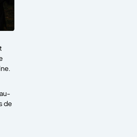
t
e
ine.
eau-
s de