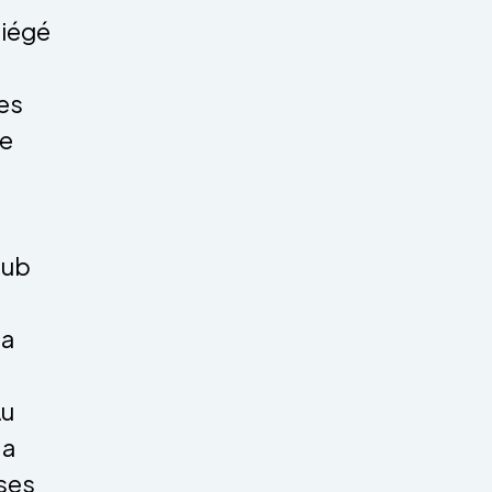
siégé
es
ie
lub
la
Au
 a
ses