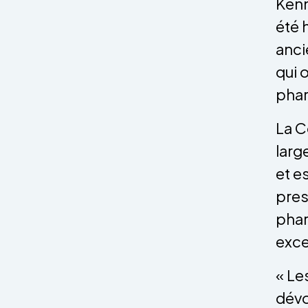
Kenn
été 
anci
qui 
phar
La C
larg
et e
pres
phar
exce
« Le
dévo