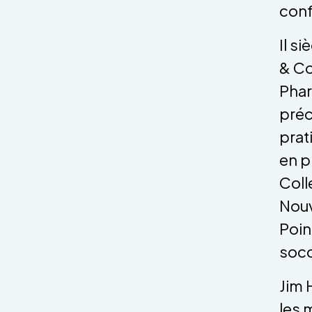
conf
Il s
& Co
Phar
préc
prat
en 
Coll
Nouv
Poin
socc
Jim 
les 