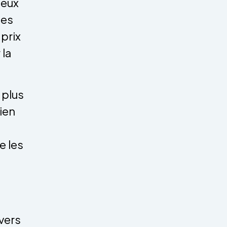
deux
des
prix
 la
 plus
ien
e les
vers