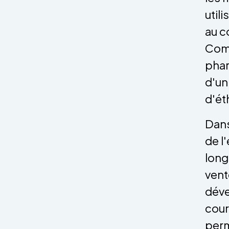
util
au c
Comp
phar
d'un
d'ét
Dans
de l
long
vent
déve
cour
perm