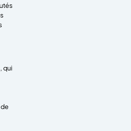
autés
ls
s
, qui
 de