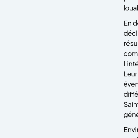
loua
En d
décl
résu
comm
l'int
Leur
éven
diff
Sain
géné
Envi