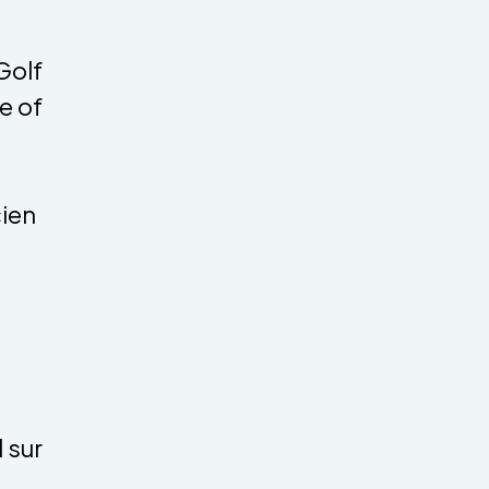
Golf
e of
cien
 sur
s